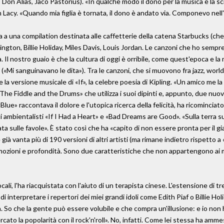
on Alias, Jaco Pastorius). «In qualche modo il dono per la musica e la scri
 Lacy. «Quando mia figlia è tornata, il dono è andato via. Componevo nell'
a a una compilation destinata alle caffetterie della catena Starbucks (che
ngton, Billie Holiday, Miles Davis, Louis Jordan. Le canzoni che ho sempr
ura. Il nostro guaio è che la cultura di oggi è orribile, come quest'epoca e
 («Mi sanguinavano le dita»). Tra le canzoni, che si muovono fra jazz, wor
 la versione musicale di «If», la celebre poesia di Kipling. «Un amico me la
«The Fiddle and the Drums» che utilizza i suoi dipinti e, appunto, due nuovi 
lue» raccontava il dolore e l'utopica ricerca della felicità, ha ricominciato
i ambientalisti «If I Had a Heart» e «Bad Dreams are Good». «Sulla terra s
a sulle favole». È stato così che ha «capito di non essere pronta per il g
 già vanta più di 190 versioni di altri artisti (ma rimane indietro rispetto
 emozioni e profondità. Sono due caratteristiche che non appartengono ai
ali, l'ha riacquistata con l'aiuto di un terapista cinese. L'estensione di t
i interpretare i repertori dei miei grandi idoli come Edith Piaf o Billie H
la. So che la gente può essere volubile e che compra un'illusione: e io no
ercato la popolarità con il rock'n'roll». No, infatti. Come lei stessa ha am