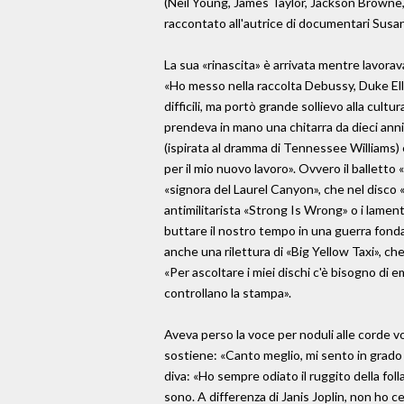
(Neil Young, James Taylor, Jackson Browne, D
raccontato all'autrice di documentari Susan
La sua «rinascita» è arrivata mentre lavorav
«Ho messo nella raccolta Debussy, Duke Elli
difficili, ma portò grande sollievo alla cult
prendeva in mano una chitarra da dieci anni
(ispirata al dramma di Tennessee Williams) e
per il mio nuovo lavoro». Ovvero il balletto 
«signora del Laurel Canyon», che nel disco «B
antimilitarista «Strong Is Wrong» o i lament
buttare il nostro tempo in una guerra fondat
anche una rilettura di «Big Yellow Taxi», che
«Per ascoltare i miei dischi c'è bisogno di
controllano la stampa».
Aveva perso la voce per noduli alle corde voc
sostiene: «Canto meglio, mi sento in grado d
diva: «Ho sempre odiato il ruggito della fol
sono. A differenza di Janis Joplin, non ho c