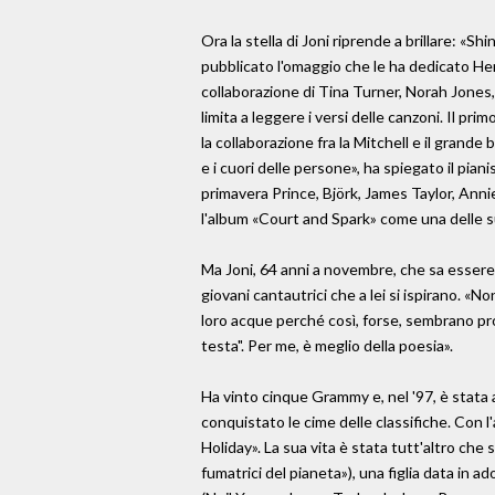
Ora la stella di Joni riprende a brillare: «Sh
pubblicato l'omaggio che le ha dedicato Her
collaborazione di Tina Turner, Norah Jones,
limita a leggere i versi delle canzoni. Il pr
la collaborazione fra la Mitchell e il grand
e i cuori delle persone», ha spiegato il pian
primavera Prince, Björk, James Taylor, Ann
l'album «Court and Spark» come una delle s
Ma Joni, 64 anni a novembre, che sa essere i
giovani cantautrici che a lei si ispirano. 
loro acque perché così, forse, sembrano prof
testa". Per me, è meglio della poesia».
Ha vinto cinque Grammy e, nel '97, è stata a
conquistato le cime delle classifiche. Con l
Holiday». La sua vita è stata tutt'altro che 
fumatrici del pianeta»), una figlia data in a