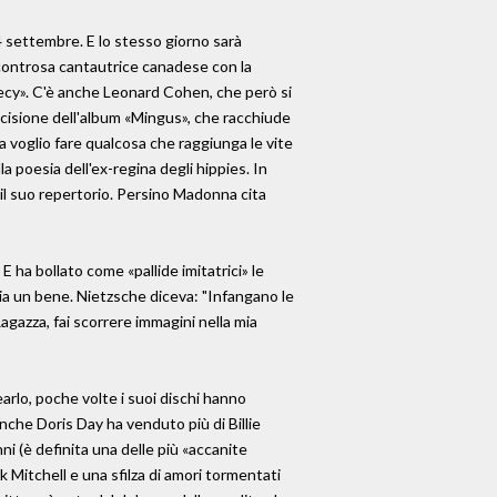
 24 settembre. E lo stesso giorno sarà
 scontrosa cantautrice canadese con la
hecy». C'è anche Leonard Cohen, che però si
'incisione dell'album «Mingus», che racchiude
a voglio fare qualcosa che raggiunga le vite
a poesia dell'ex-regina degli hippies. In
il suo repertorio. Persino Madonna cita
E ha bollato come «pallide imitatrici» le
sia un bene. Nietzsche diceva: "Infangano le
agazza, fai scorrere immagini nella mia
arlo, poche volte i suoi dischi hanno
Anche Doris Day ha venduto più di Billie
nni (è definita una delle più «accanite
ck Mitchell e una sfilza di amori tormentati