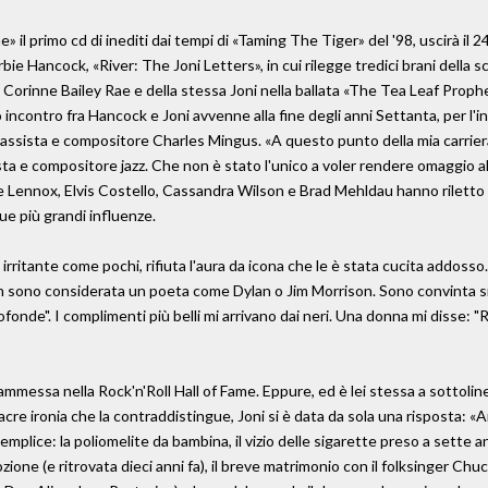
ine» il primo cd di inediti dai tempi di «Taming The Tiger» del '98, uscirà il
bie Hancock, «River: The Joni Letters», in cui rilegge tredici brani della
 Corinne Bailey Rae e della stessa Joni nella ballata «The Tea Leaf Prop
imo incontro fra Hancock e Joni avvenne alla fine degli anni Settanta, per l
e bassista e compositore Charles Mingus. «A questo punto della mia carrier
ista e compositore jazz. Che non è stato l'unico a voler rendere omaggio all
ie Lennox, Elvis Costello, Cassandra Wilson e Brad Mehldau hanno riletto 
ue più grandi influenze.
rritante come pochi, rifiuta l'aura da icona che le è stata cucita addosso. 
«Non sono considerata un poeta come Dylan o Jim Morrison. Sono convinta 
onde". I complimenti più belli mi arrivano dai neri. Una donna mi disse: "R
mmessa nella Rock'n'Roll Hall of Fame. Eppure, ed è lei stessa a sottoline
'acre ironia che la contraddistingue, Joni si è data da sola una risposta: «
semplice: la poliomelite da bambina, il vizio delle sigarette preso a sette a
dozione (e ritrovata dieci anni fa), il breve matrimonio con il folksinger Chu