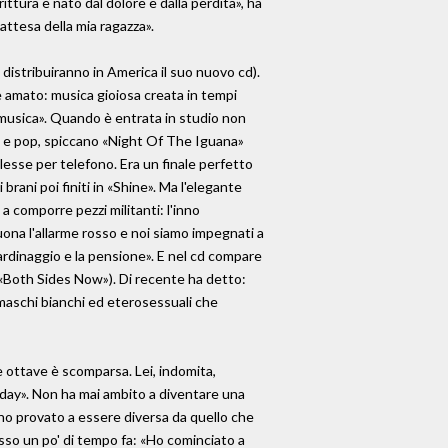
ttura è nato dal dolore e dalla perdita», ha
attesa della mia ragazza».
 distribuiranno in America il suo nuovo cd).
e amato: musica gioiosa creata in tempi
 la musica». Quando è entrata in studio non
ld e pop, spiccano «Night Of The Iguana»
 lesse per telefono. Era un finale perfetto
brani poi finiti in «Shine». Ma l'elegante
 a comporre pezzi militanti: l'inno
uona l'allarme rosso e noi siamo impegnati a
iardinaggio e la pensione». E nel cd compare
 a «Both Sides Now»). Di recente ha detto:
 maschi bianchi ed eterosessuali che
re ottave è scomparsa. Lei, indomita,
oliday». Non ha mai ambito a diventare una
n ho provato a essere diversa da quello che
messo un po' di tempo fa: «Ho cominciato a