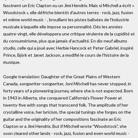
fascinent un Eric Clapton ou un Jimi Hendrix. Mais si Mitchell a écrit «
Woodstock », elle défriche bientôt d'autres terres - rock, jazz, fusion
et même world music - , brouillant les pistes balisées de l'industrie
musicale à laquelle elle impose sa personnalité. Dès les années
quatre-vingt, elle développera une critique virulente de la cupidité et
du consumérisme, plus que jamais d'actualité. En dix-neuf albums
studio, celle qui a joué avec Herbie Hancock et Peter Gabriel, inspiré
Prince, Björk et Janet Jackson, a modifié le cours de l'histoire de la
musique.
Google translation: Daughter of the Great Plains of Western
Canada, songwriter-songwriter, Joni Mitchell has never stopped, in
forty years of a pioneering journey, where she is not expected. Born
in 1943 in Alberta, she conquered California's Flower Power at
twenty-five with songs that transcend folk. The amplitude of her
crystalline voice, her lyricism, the special tunings she forges on the
guitar and the originality of her compositions fascinate an Eric
Clapton or a Jimi Hendrix. But if Mitchell wrote "Woodstock", she
soon cleared other lands - rock, jazz, fusion and even world music -